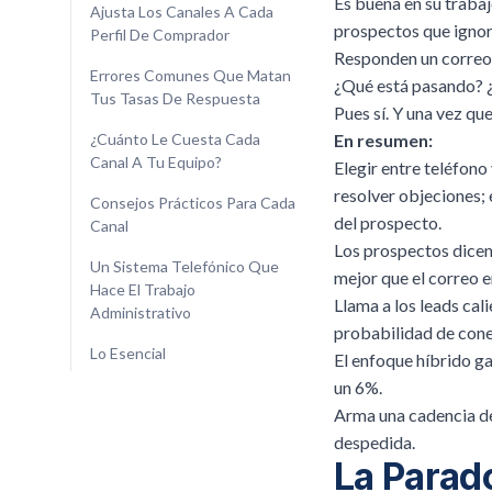
Es buena en su trabaj
Ajusta Los Canales A Cada
prospectos que ignora
Perfil De Comprador
Responden un correo 
Errores Comunes Que Matan
¿Qué está pasando? ¿
Tus Tasas De Respuesta
Pues sí. Y una vez qu
¿Cuánto Le Cuesta Cada
En resumen:
Canal A Tu Equipo?
Elegir entre teléfono
resolver objeciones;
Consejos Prácticos Para Cada
del prospecto.
Canal
Los prospectos dicen
Un Sistema Telefónico Que
mejor que el correo en
Hace El Trabajo
Llama a los leads cal
Administrativo
probabilidad de cone
Lo Esencial
El enfoque híbrido ga
un 6%.
Arma una cadencia de 
despedida.
La Parad