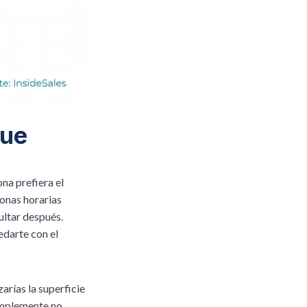
Que
na prefiera el
zonas horarias
ultar después.
edarte con el
arías la superficie
simplemente no