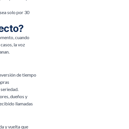
sea solo por 30
ecto?
momento, cuando
casos, la voz
ganan.
 inversión de tiempo
mpras
 seriedad.
ores, dueños y
recibido llamadas
da y vuelta que