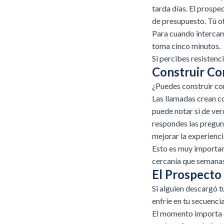
tarda días. El prospe
de presupuesto. Tú o
Para cuando intercam
toma cinco minutos.
Si percibes resistenc
Construir Co
¿Puedes construir co
Las llamadas crean co
puede notar si de ver
respondes las pregun
mejorar la experienci
Esto es muy important
cercanía que semanas
El Prospecto
Si alguien descargó t
enfríe en tu secuenci
El momento importa a