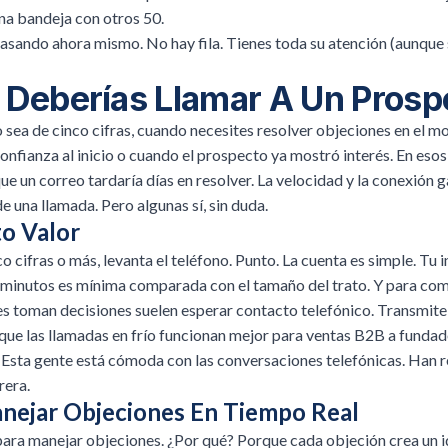
na bandeja con otros 50.
asando ahora mismo. No hay fila. Tienes toda su atención (aunque 
Deberías Llamar A Un Prosp
o sea de cinco cifras, cuando necesites resolver objeciones en el 
nfianza al inicio o cuando el prospecto ya mostró interés. En esos 
que un correo tardaría días en resolver. La velocidad y la conexión 
e una llamada. Pero algunas sí, sin duda.
to Valor
co cifras o más, levanta el teléfono. Punto. La cuenta es simple. Tu
 minutos es mínima comparada con el tamaño del trato. Y para co
es toman decisiones suelen esperar contacto telefónico. Transmite
 que
las llamadas en frío funcionan mejor
para ventas B2B a fundad
. Esta gente está cómoda con las conversaciones telefónicas. Han 
rera.
nejar Objeciones En Tiempo Real
 para manejar objeciones. ¿Por qué? Porque cada objeción crea un i