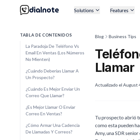
dialnote
Solutions
Features
TABLA DE CONTENIDOS
Blog
Business Tips
La Paradoja De Teléfono Vs
Teléfon
Email En Ventas (Los Números
No Mienten)
Llamar
¿Cuándo Deberías Llamar A
Un Prospecto?
Actualizado el
August 
¿Cuándo Es Mejor Enviar Un
Correo Que Llamar?
¿Es Mejor Llamar O Enviar
Correo En Ventas?
Tu prospecto abrió tu
como esta pueden hac
¿Cómo Armar Una Cadencia
De Llamadas Y Correos?
Amy, una SDR senior 