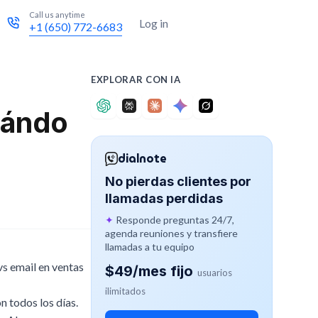
Call us anytime
Try for free
Log in
+1 (650) 772-6683
EXPLORAR CON IA
uándo
dialnote
No pierdas clientes por
llamadas perdidas
✦
Responde preguntas 24/7,
agenda reuniones y transfiere
llamadas a tu equipo
vs email en ventas
$49/mes fijo
usuarios
ilimitados
 todos los días.