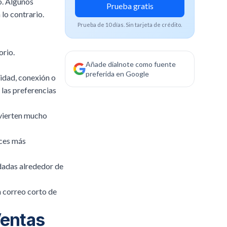
o. Algunos
Prueba gratis
lo contrario.
Prueba de 10 días. Sin tarjeta de crédito.
orio.
Añade dialnote como fuente
preferida en Google
cidad, conexión o
las preferencias
nvierten mucho
eces más
ndadas alrededor de
n correo corto de
Ventas