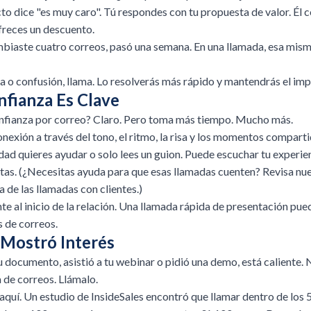
cto dice "es muy caro". Tú respondes con tu propuesta de valor. Él 
freces un descuento.
biaste cuatro correos, pasó una semana. En una llamada, esa mis
ia o confusión, llama. Lo resolverás más rápido y mantendrás el imp
nfianza Es Clave
nfianza por correo? Claro. Pero toma más tiempo. Mucho más.
nexión a través del tono, el ritmo, la risa y los momentos compart
dad quieres ayudar o solo lees un guion. Puede escuchar tu experi
tas. (¿Necesitas ayuda para que esas llamadas cuenten? Revisa nue
a de las llamadas con clientes
.)
e al inicio de la relación. Una llamada rápida de presentación pu
 de correos.
 Mostró Interés
u documento, asistió a tu webinar o pidió una demo, está caliente. 
a de correos. Llámalo.
quí. Un estudio de InsideSales encontró que llamar dentro de los 