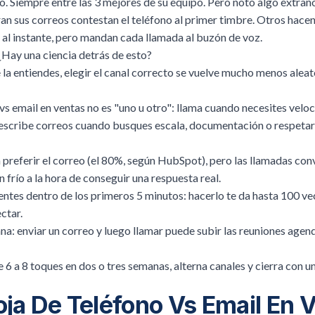
o. Siempre entre las 3 mejores de su equipo. Pero notó algo extrañ
n sus correos contestan el teléfono al primer timbre. Otros hacen 
al instante, pero mandan cada llamada al buzón de voz.
Hay una ciencia detrás de esto?
e la entiendes, elegir el canal correcto se vuelve mucho menos aleat
 vs email en ventas no es "uno u otro": llama cuando necesites velo
 escribe correos cuando busques escala, documentación o respetar 
 preferir el correo (el 80%, según HubSpot), pero las llamadas co
 frío a la hora de conseguir una respuesta real.
ientes dentro de los primeros 5 minutos: hacerlo te da hasta 100 v
ctar.
na: enviar un correo y luego llamar puede subir las reuniones age
6 a 8 toques en dos o tres semanas, alterna canales y cierra con u
oja De Teléfono Vs Email En 