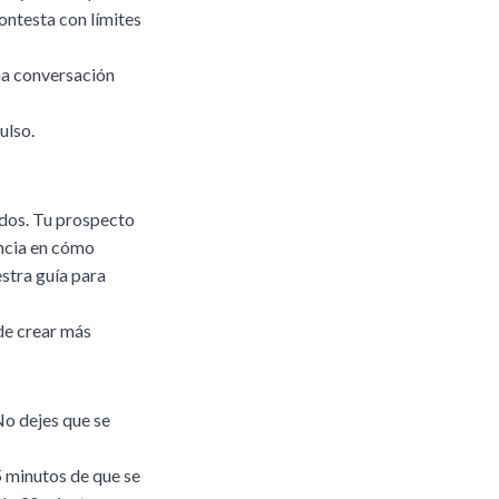
contesta con límites
ma conversación
ulso.
idos. Tu prospecto
encia en cómo
stra guía para
ede crear más
No dejes que se
5 minutos de que se